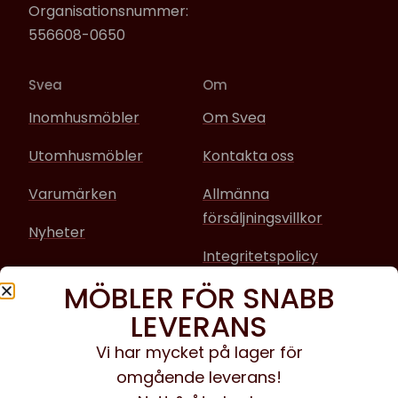
Organisationsnummer:
556608-0650
Svea
Om
Inomhusmöbler
Om Svea
Utomhusmöbler
Kontakta oss
Varumärken
Allmänna
försäljningsvillkor
Nyheter
Integritetspolicy
MÖBLER FÖR SNABB
Sociala media
LEVERANS
Facebook
Vi har mycket på lager för
omgående leverans!
Instagram