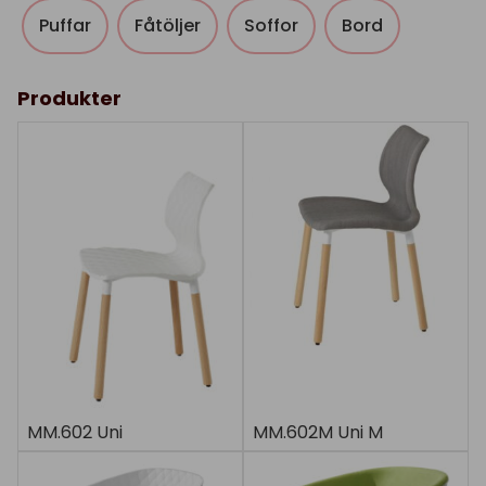
Puffar
Fåtöljer
Soffor
Bord
Produkter
MM.602 Uni
MM.602M Uni M