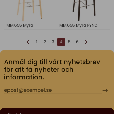
MM.658 Myra
MM.658 Myra FYND
1
2
3
4
5
6
Anmäl dig till vårt nyhetsbrev
för att få nyheter och
information.