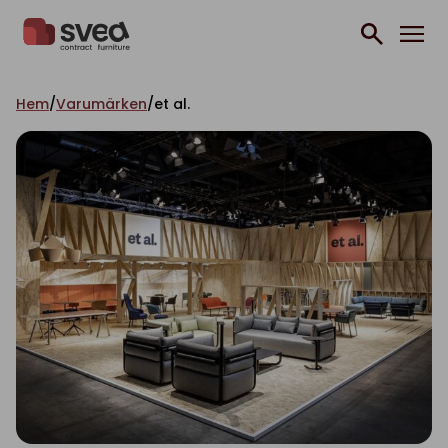
Hoppa till innehåll
Hem
/
Varumärken
/
et al.