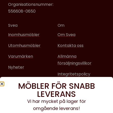
Organisationsnummer:
556608-0650
Svea
Om
Inomhusmöbler
Om Svea
Utomhusmöbler
Kontakta oss
Varumärken
Allmänna
försäljningsvillkor
Nyheter
Integritetspolicy
MÖBLER FÖR SNABB
Sociala media
LEVERANS
Facebook
Vi har mycket på lager för
omgående leverans!
Instagram