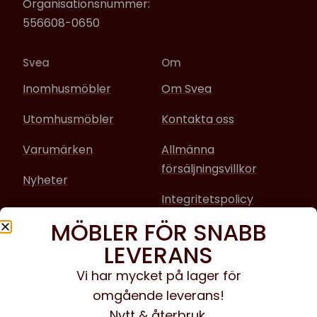
Organisationsnummer:
556608-0650
Svea
Om
Inomhusmöbler
Om Svea
Utomhusmöbler
Kontakta oss
Varumärken
Allmänna
försäljningsvillkor
Nyheter
Integritetspolicy
MÖBLER FÖR SNABB
Sociala media
LEVERANS
Facebook
Vi har mycket på lager för
omgående leverans!
Instagram
Nytt & återbruk.