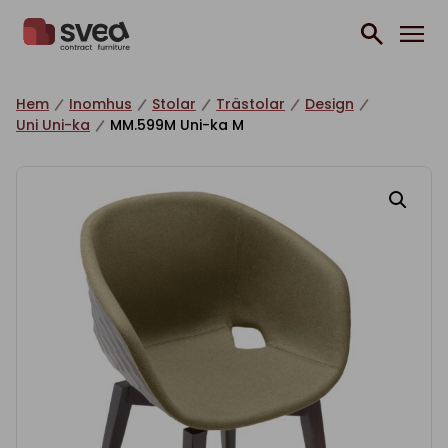
Hoppa till innehåll
Hem
Inomhus
Stolar
Trästolar
Design
Uni Uni-ka
MM.599M Uni-ka M