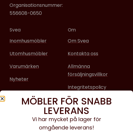
Organisationsnummer:
556608-0650
Svea
Om
Inomhusmöbler
Om Svea
Utomhusmöbler
Kontakta oss
Varumärken
Allmänna
försäljningsvillkor
Nyheter
Integritetspolicy
MÖBLER FÖR SNABB
Sociala media
LEVERANS
Facebook
Vi har mycket på lager för
omgående leverans!
Instagram