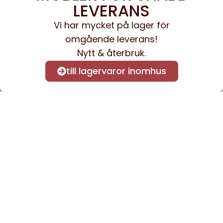
LEVERANS
Vi har mycket på lager för
omgående leverans!
Nytt & återbruk.
till lagervaror inomhus
Anmäl dig till vårt nyhetsbrev
för att få nyheter och
information.
Kontakta oss