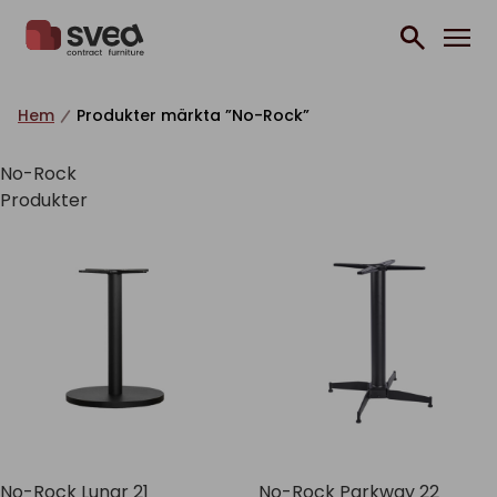
Hoppa till innehåll
Hem
Produkter märkta ”No-Rock”
No-Rock
Produkter
No-Rock Lunar 21
No-Rock Parkway 22