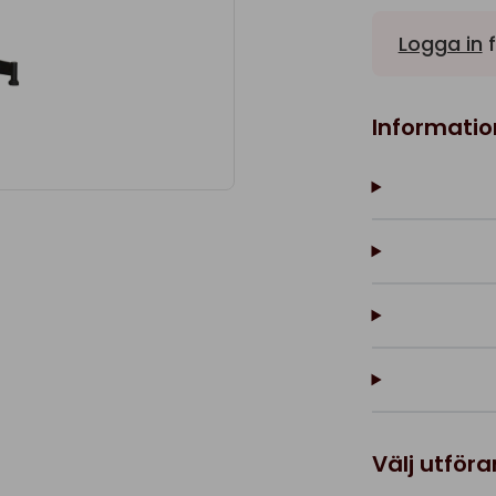
Logga in
f
Informatio
Välj utför