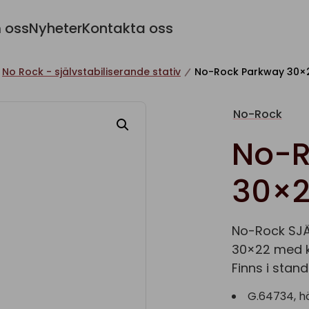
 oss
Nyheter
Kontakta oss
No Rock - självstabiliserande stativ
No-Rock Parkway 30×
No-Rock
No-R
30×2
No-Rock SJÄ
30×22 med kr
Finns i stan
G.64734, h