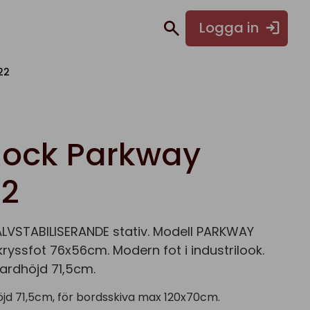
Logga in
22
ock Parkway
2
LVSTABILISERANDE stativ. Modell PARKWAY
yssfot 76x56cm. Modern fot i industrilook.
dardhöjd 71,5cm.
öjd 71,5cm, för bordsskiva max 120x70cm.