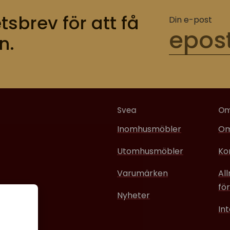
tsbrev för att få
Din e-post
n.
Svea
O
Inomhusmöbler
Om
Utomhusmöbler
Ko
Varumärken
Al
för
Nyheter
In