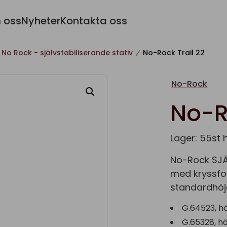
 oss
Nyheter
Kontakta oss
No Rock - självstabiliserande stativ
No-Rock Trail 22
No-Rock
No-R
Lager: 55st h
No-Rock SJÄL
med kryssfot
standardhöjd
G.64523, h
G.65328, h