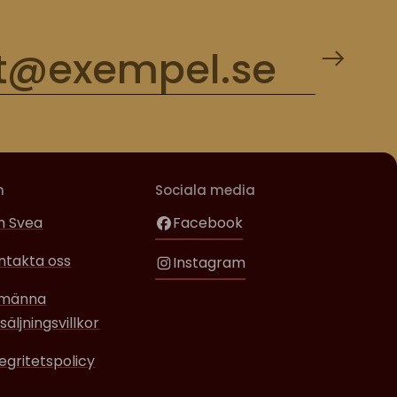
m
Sociala media
 Svea
Facebook
ntakta oss
Instagram
lmänna
säljningsvillkor
tegritetspolicy