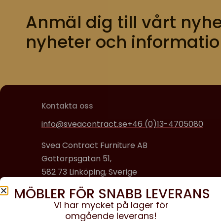
Anmäl dig till vårt nyhe
nyheter och informatio
Kontakta oss
info@sveacontract.se
+46 (0)13-4705080
Svea Contract Furniture AB
Gottorpsgatan 51,
582 73 Linköping, Sverige
MÖBLER FÖR SNABB LEVERANS
Organisationsnummer:
Vi har mycket på lager för
556608-0650
omgående leverans!