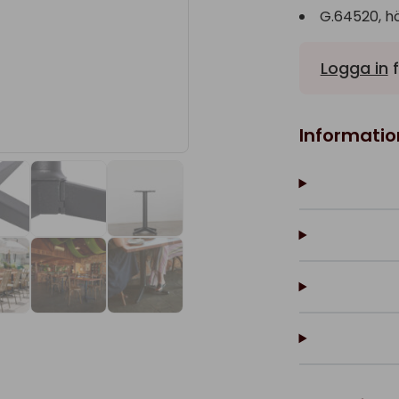
G.64520, h
Logga in
f
Informatio