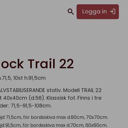
Logga in
ock Trail 22
.71,5, 10st h.91,5cm
VSTABILISERANDE stativ. Modell TRAIL 22
 40x40cm (d.56). Klassisk fot. Finns i tre
er: 71,5-91,5-108cm.
öjd 71,5cm, för bordsskiva max d.80cm, 70x70cm.
öjd 91,5cm, för bordsskiva max d.70cm, 60x60cm.