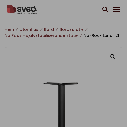
Hoppa till innehåll
Hem
Utomhus
Bord
Bordsstativ
No Rock - självstabiliserande stativ
No-Rock Lunar 21