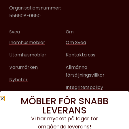
Organisationsnummer:
556608-0650
Svea
Om
Inomhusmöbler
Om Svea
Utomhusmöbler
Kontakta oss
Varumärken
Allmänna
försäljningsvillkor
Nyheter
Integritetspolicy
MÖBLER FÖR SNABB
Sociala media
LEVERANS
Facebook
Vi har mycket på lager för
omgående leverans!
Instagram