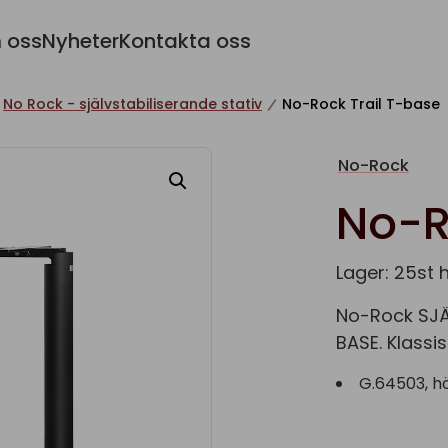
 oss
Nyheter
Kontakta oss
No Rock - självstabiliserande stativ
No-Rock Trail T-base
No-Rock
No-R
Lager: 25st 
No-Rock SJÄL
BASE. Klassis
G.64503, h