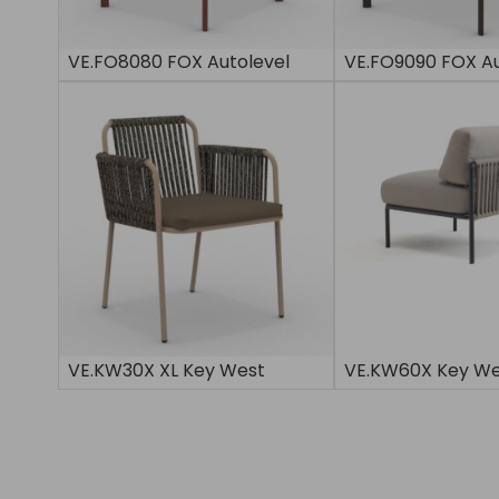
VE.FO8080 FOX Autolevel
VE.FO9090 FOX Au
VE.KW30X XL Key West
VE.KW60X Key We