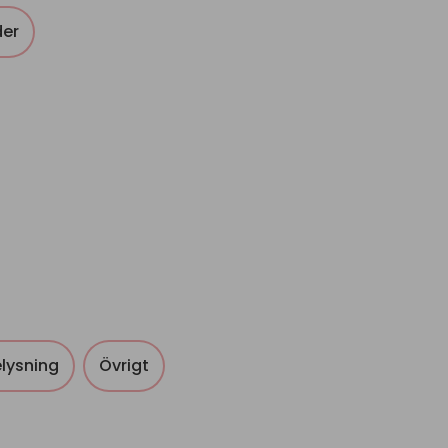
der
lysning
Övrigt