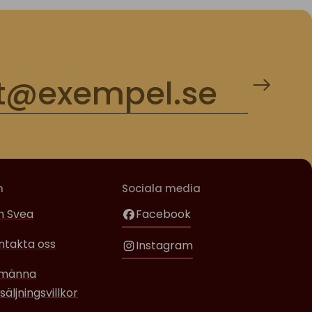
m
Sociala media
 Svea
Facebook
ntakta oss
Instagram
lmänna
säljningsvillkor