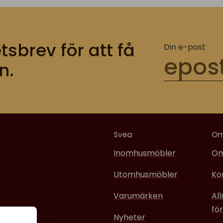
tsbrev för att få
Din e-post
n.
Svea
O
Inomhusmöbler
Om
Utomhusmöbler
Ko
Varumärken
Al
för
Nyheter