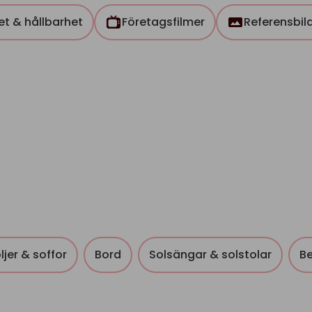
tet & hållbarhet
Företagsfilmer
Referensbil
ljer & soffor
Bord
Solsängar & solstolar
Be