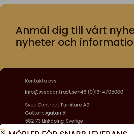
Anmäl dig till vårt nyhe
nyheter och informatio
Kontakta oss
info@sveacontract.se
+46 (0)13-4705080
Svea Contract Furniture AB
Gottorpsgatan 51,
582 73 Linköping, Sverige