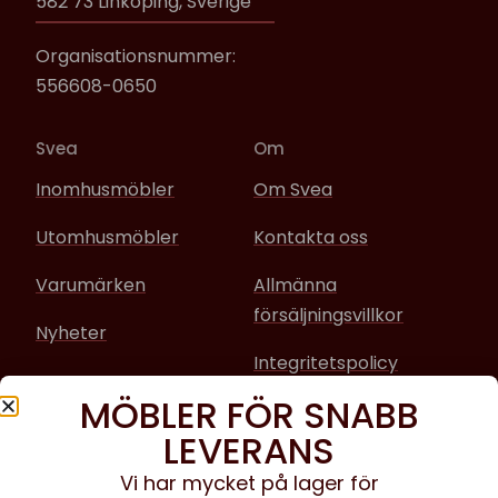
582 73 Linköping, Sverige
Organisationsnummer:
556608-0650
Svea
Om
Inomhusmöbler
Om Svea
Utomhusmöbler
Kontakta oss
Varumärken
Allmänna
försäljningsvillkor
Nyheter
Integritetspolicy
MÖBLER FÖR SNABB
Sociala media
LEVERANS
Facebook
Vi har mycket på lager för