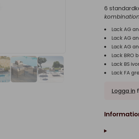
6 standardk
kombination
Lack AG an
Lack AG an
Lack AG an
Lack BRO b
Lack BS iv
Lack FA gr
Logga in
f
Informatio