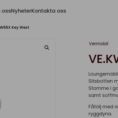
 oss
Nyheter
Kontakta oss
KW66X Key West
Vermobil
VE.K
Loungemöble
Sitsbotten m
Stomme i gal
samt soffmo
Fåtölj med a
ryggdyna.