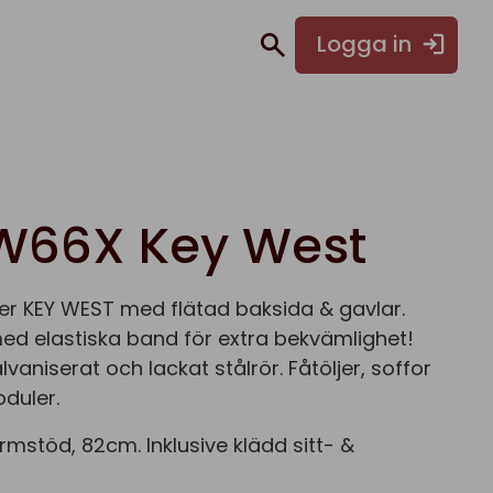
Logga in
W66X Key West
r KEY WEST med flätad baksida & gavlar.
ed elastiska band för extra bekvämlighet!
vaniserat och lackat stålrör. Fåtöljer, soffor
duler.
rmstöd, 82cm. Inklusive klädd sitt- &