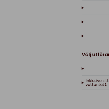
Välj utför
Inklusive sit
vattentät):