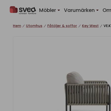
Hoppa till innehåll
Möbler
Varumärken
Om
Hem
Utomhus
Fåtöljer & soffor
Key West
VE.