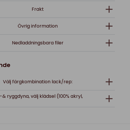
Frakt
Övrig information
Nedladdningsbara filer
ande
Välj färgkombination lack/rep:
t-& ryggdyna, välj klädsel (100% akryl,