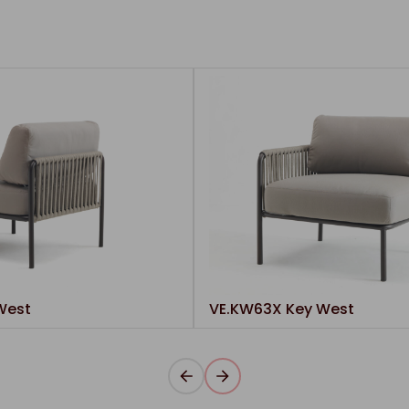
West
VE.KW63X Key West