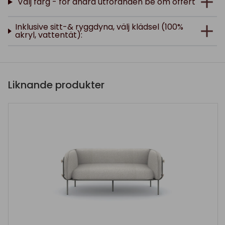
Välj färg - för andra utföranden be om offert
Inklusive sitt-& ryggdyna, välj klädsel (100%
akryl, vattentät):
Liknande produkter