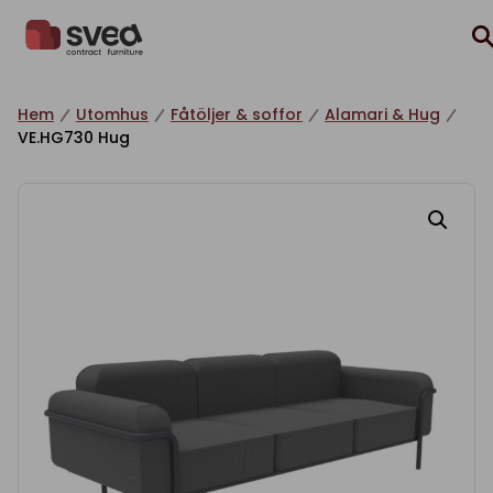
Hoppa till innehåll
Hem
Utomhus
Fåtöljer & soffor
Alamari & Hug
VE.HG730 Hug