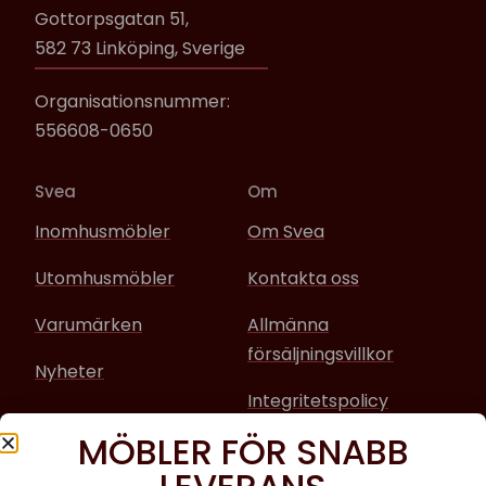
Gottorpsgatan 51,
582 73 Linköping, Sverige
Organisationsnummer:
556608-0650
Svea
Om
Inomhusmöbler
Om Svea
Utomhusmöbler
Kontakta oss
Varumärken
Allmänna
försäljningsvillkor
Nyheter
Integritetspolicy
MÖBLER FÖR SNABB
Sociala media