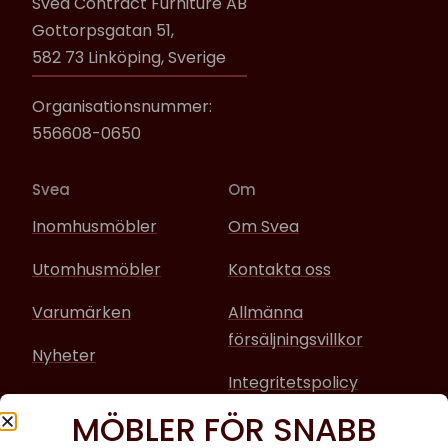
Svea Contract Furniture AB
Gottorpsgatan 51,
582 73 Linköping, Sverige
Organisationsnummer:
556608-0650
Svea
Om
Inomhusmöbler
Om Svea
Utomhusmöbler
Kontakta oss
Varumärken
Allmänna
försäljningsvillkor
Nyheter
Integritetspolicy
MÖBLER FÖR SNABB
Sociala media