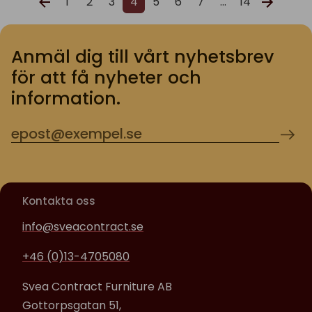
1
2
3
4
5
6
7
…
14
Anmäl dig till vårt nyhetsbrev
för att få nyheter och
information.
Kontakta oss
info@sveacontract.se
+46 (0)13-4705080
Svea Contract Furniture AB
Gottorpsgatan 51,