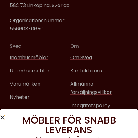
582 73 Linköping, Sverige
Organisationsnummer:
556608-0650
Svea
Om
Inomhusmöbler
Om Svea
Utomhusmöbler
Kontakta oss
Varumärken
Allmänna
försäljningsvillkor
Nyheter
Integritetspolicy
MÖBLER FÖR SNABB
Sociala media
LEVERANS
Facebook