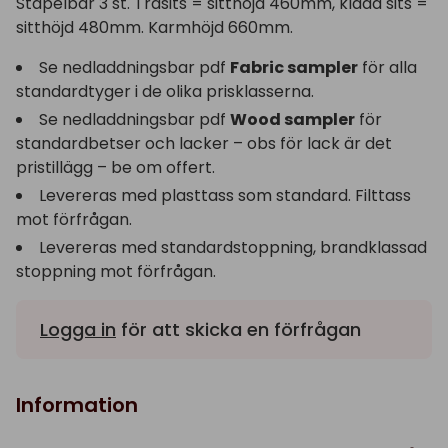
Stapelbar 3 st. Träsits = sitthöjd 460mm, klädd sits =
sitthöjd 480mm. Karmhöjd 660mm.
Se nedladdningsbar pdf
Fabric sampler
för alla
standardtyger i de olika prisklasserna.
Se nedladdningsbar pdf
Wood sampler
för
standardbetser och lacker – obs för lack är det
pristillägg – be om offert.
Levereras med plasttass som standard. Filttass
mot förfrågan.
Levereras med standardstoppning, brandklassad
stoppning mot förfrågan.
Logga in
för att skicka en förfrågan
Information