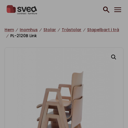
Hoppa till innehåll
Hem
Inomhus
Stolar
Trästolar
Stapelbart i trä
PL-2120B Link