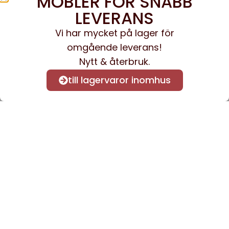
MÖBLER FÖR SNABB
LEVERANS
Vi har mycket på lager för
omgående leverans!
Nytt & återbruk.
till lagervaror inomhus
Anmäl dig till vårt nyhetsbrev
för att få nyheter och
information.