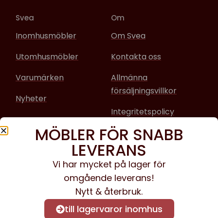
Svea
Om
Inomhusmöbler
Om Svea
Utomhusmöbler
Kontakta oss
Varumärken
Allmänna
försäljningsvillkor
Nyheter
Integritetspolicy
MÖBLER FÖR SNABB
Sociala media
LEVERANS
Facebook
Vi har mycket på lager för
omgående leverans!
Instagram
Nytt & återbruk.
till lagervaror inomhus