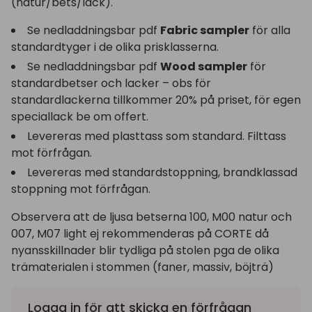
(natur/bets/lack).
Se nedladdningsbar pdf
Fabric sampler
för alla
standardtyger i de olika prisklasserna.
Se nedladdningsbar pdf
Wood sampler
för
standardbetser och lacker – obs för
standardlackerna tillkommer 20% på priset, för egen
speciallack be om offert.
Levereras med plasttass som standard. Filttass
mot förfrågan.
Levereras med standardstoppning, brandklassad
stoppning mot förfrågan.
Observera att de ljusa betserna 100, M00 natur och
007, M07 light ej rekommenderas på CORTE då
nyansskillnader blir tydliga på stolen pga de olika
trämaterialen i stommen (faner, massiv, böjträ)
Logga in
för att skicka en förfrågan