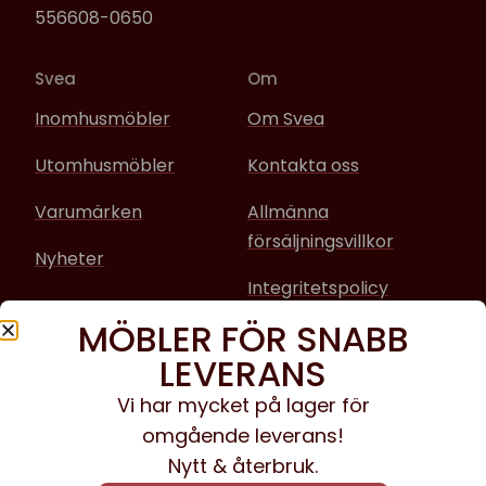
556608-0650
Svea
Om
Inomhusmöbler
Om Svea
Utomhusmöbler
Kontakta oss
Varumärken
Allmänna
försäljningsvillkor
Nyheter
Integritetspolicy
MÖBLER FÖR SNABB
Sociala media
LEVERANS
Facebook
Vi har mycket på lager för
omgående leverans!
Instagram
Nytt & återbruk.