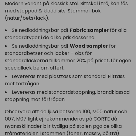
Modern variant på klassisk stol. Sittskal i trä, kan fås
med stoppad & klädd sits. Stomme i bok
(natur/bets/lack).
Se nedladdningsbar pdf
Fabric sampler
för alla
standardtyger i de olika prisklasserna.
Se nedladdningsbar pdf
Wood sampler
för
standardbetser och lacker – obs för
standardlackerna tillkommer 20% på priset, för egen
speciallack be om offert.
Levereras med plasttass som standard. Filttass
mot förfrågan.
Levereras med standardstoppning, brandklassad
stoppning mot förfrågan.
Observera att de ljusa betserna 100, M00 natur och
007, M07 light ej rekommenderas på CORTE då
nyansskillnader blir tydliga på stolen pga de olika
trämaterialen i stommen (faner, massiv, böjträ)