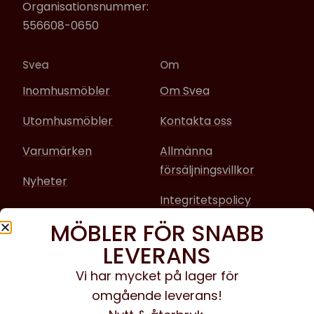
Organisationsnummer:
556608-0650
Svea
Om
Inomhusmöbler
Om Svea
Utomhusmöbler
Kontakta oss
Varumärken
Allmänna
försäljningsvillkor
Nyheter
Integritetspolicy
MÖBLER FÖR SNABB
Sociala media
LEVERANS
Facebook
Vi har mycket på lager för
omgående leverans!
Instagram