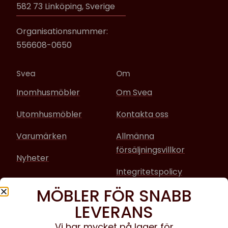
582 73 Linköping, Sverige
Organisationsnummer:
556608-0650
Svea
Om
Inomhusmöbler
Om Svea
Utomhusmöbler
Kontakta oss
Varumärken
Allmänna
försäljningsvillkor
Nyheter
Integritetspolicy
MÖBLER FÖR SNABB
Sociala media
LEVERANS
Facebook
Vi har mycket på lager för