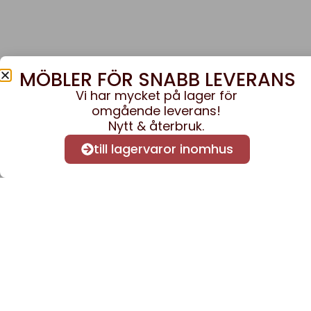
MÖBLER FÖR SNABB LEVERANS
Vi har mycket på lager för
omgående leverans!
Nytt & återbruk.
till lagervaror inomhus
Anmäl dig till vårt nyhe
nyheter och informatio