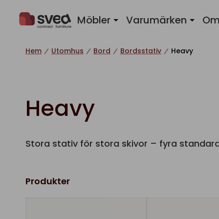
Hoppa till innehåll
Möbler
Varumärken
Om
Hem
Utomhus
Bord
Bordsstativ
Heavy
Heavy
Stora stativ för stora skivor – fyra standar
Produkter