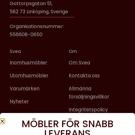
Gottorpsgatan 51,
582 73 Linköping, Sverige
Organisationsnummer:
556608-0650
Svea
Om
Inomhusmöbler
Om Svea
Utomhusmöbler
Kontakta oss
Varumärken
Allmänna
försäljningsvillkor
Nyheter
Integritetspolicy
MÖBLER FÖR SNABB
Sociala media
LEVERANS