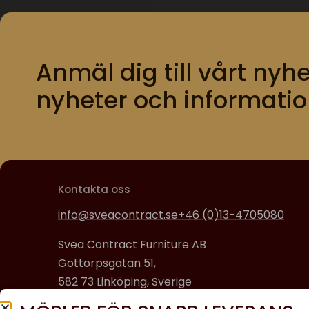
Anmäl dig till vårt nyhe
nyheter och informatio
Kontakta oss
info@sveacontract.se
+46 (0)13-4705080
Svea Contract Furniture AB
Gottorpsgatan 51,
582 73 Linköping, Sverige