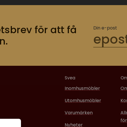
tsbrev för att få
Din e-post
n.
Svea
O
Inomhusmöbler
Om
Utomhusmöbler
Ko
Varumärken
Al
för
Nyheter