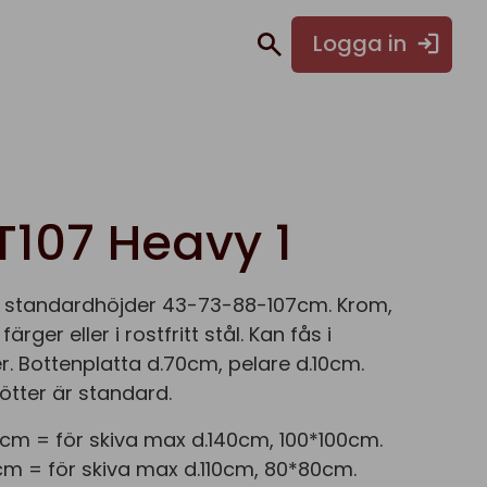
Logga in
T107 Heavy 1
 i standardhöjder 43-73-88-107cm. Krom,
 färger eller i rostfritt stål. Kan fås i
r. Bottenplatta d.70cm, pelare d.10cm.
ötter är standard.
cm = för skiva max d.140cm, 100*100cm.
m = för skiva max d.110cm, 80*80cm.