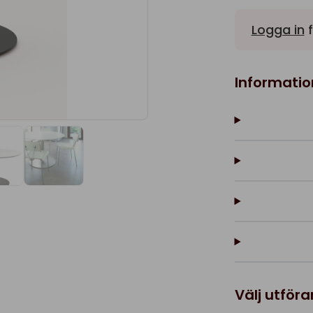
Logga in
f
Informatio
Välj utför