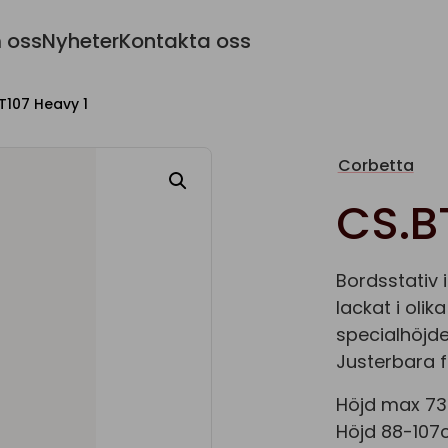
 oss
Nyheter
Kontakta oss
T107 Heavy 1
Corbetta
CS.B
Bordsstativ
lackat i olika
specialhöjde
Justerbara f
Höjd max 73
Höjd 88-107c