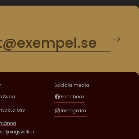
m
Sociala media
 Svea
Facebook
ntakta oss
Instagram
lmänna
säljningsvillkor