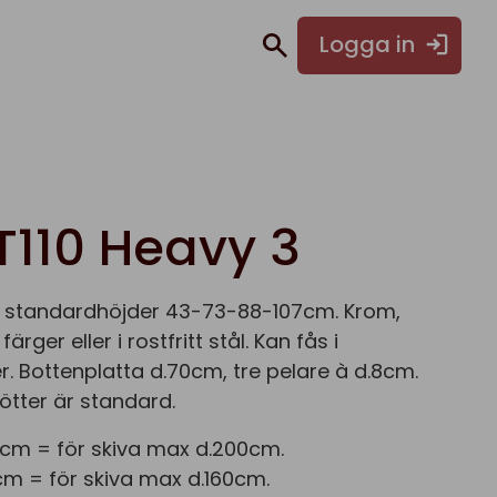
Logga in
T110 Heavy 3
 i standardhöjder 43-73-88-107cm. Krom,
 färger eller i rostfritt stål. Kan fås i
r. Bottenplatta d.70cm, tre pelare à d.8cm.
ötter är standard.
cm = för skiva max d.200cm.
m = för skiva max d.160cm.