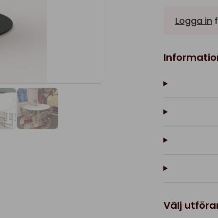
Logga in
f
Informatio
Välj utför