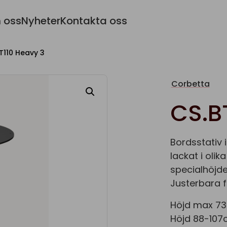
 oss
Nyheter
Kontakta oss
T110 Heavy 3
Corbetta
CS.B
Bordsstativ
lackat i olika
specialhöjde
Justerbara f
Höjd max 73
Höjd 88-107c