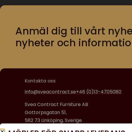
Anmäl dig till vårt nyhe
nyheter och informatio
Kontakta oss
info@sveacontract.se
+46 (0)13-4705080
Svea Contract Furniture AB
Gottorpsgatan 51,
582 73 Linköping, Sverige