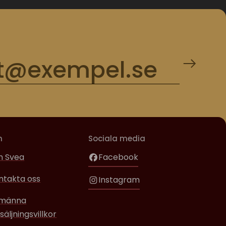
m
Sociala media
 Svea
Facebook
ntakta oss
Instagram
lmänna
säljningsvillkor