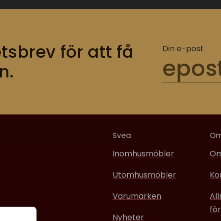
tsbrev för att få
Din e-post
n.
Svea
O
Inomhusmöbler
Om
Utomhusmöbler
Ko
Varumärken
Al
för
Nyheter