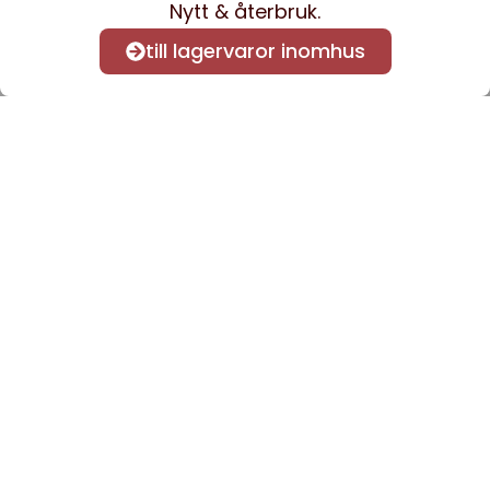
Nytt & återbruk.
till lagervaror inomhus
Anmäl dig till vårt nyhetsbrev
för att få nyheter och
information.
Kontakta oss
info@sveacontract.se
+46 (0)13-4705080