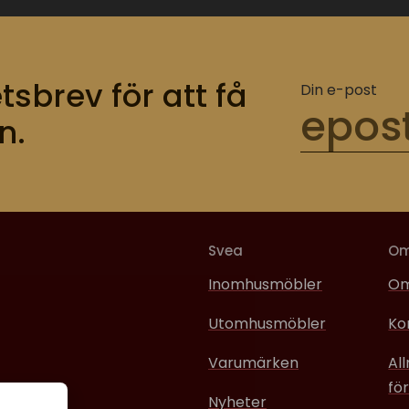
tsbrev för att få
Din e-post
n.
Svea
O
Inomhusmöbler
Om
Utomhusmöbler
Ko
Varumärken
Al
för
Nyheter