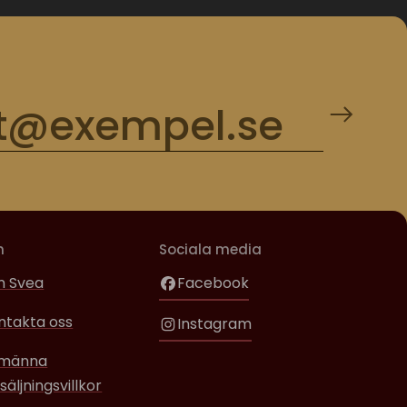
m
Sociala media
 Svea
Facebook
ntakta oss
Instagram
lmänna
säljningsvillkor