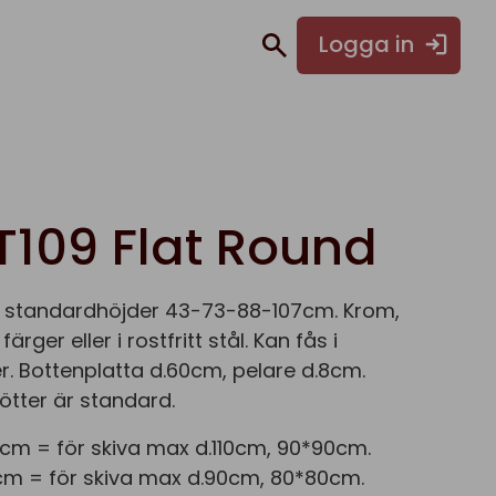
Logga in
T109 Flat Round
 i standardhöjder 43-73-88-107cm. Krom,
 färger eller i rostfritt stål. Kan fås i
r. Bottenplatta d.60cm, pelare d.8cm.
ötter är standard.
cm = för skiva max d.110cm, 90*90cm.
cm = för skiva max d.90cm, 80*80cm.