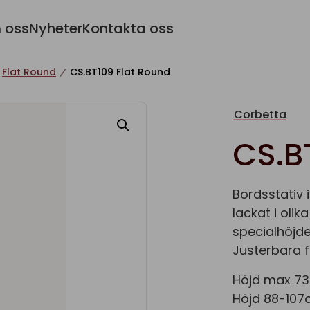
 oss
Nyheter
Kontakta oss
Flat Round
CS.BT109 Flat Round
Corbetta
CS.B
Bordsstativ
lackat i olika
specialhöjde
Justerbara f
Höjd max 73
Höjd 88-107