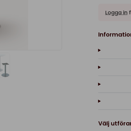
Logga in
f
Informatio
Välj utför