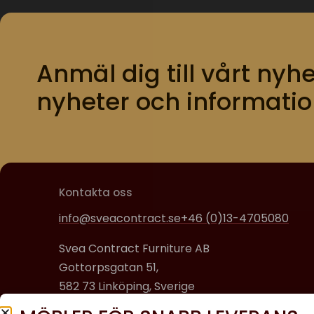
Anmäl dig till vårt nyhe
nyheter och informatio
Kontakta oss
info@sveacontract.se
+46 (0)13-4705080
Svea Contract Furniture AB
Gottorpsgatan 51,
582 73 Linköping, Sverige