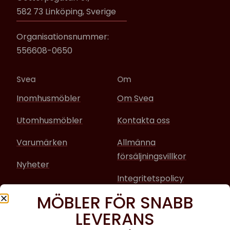
582 73 Linköping, Sverige
Organisationsnummer:
556608-0650
Svea
Om
Inomhusmöbler
Om Svea
Utomhusmöbler
Kontakta oss
Varumärken
Allmänna
försäljningsvillkor
Nyheter
Integritetspolicy
MÖBLER FÖR SNABB
Sociala media
LEVERANS
Facebook