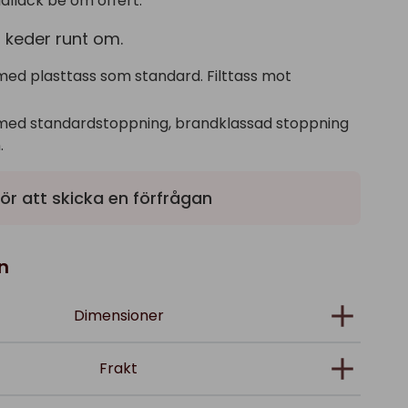
allack be om offert.
keder runt om.
med plasttass som standard. Filttass mot
med standardstoppning, brandklassad stoppning
.
ör att skicka en förfrågan
n
Dimensioner
Frakt