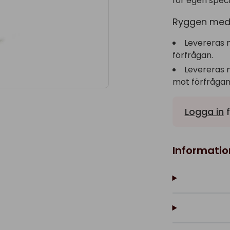
för egen speci
Ryggen med 
Levereras 
förfrågan.
Levereras 
mot förfrågan
Logga in
f
Informatio