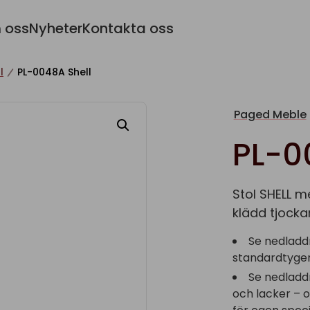
 oss
Nyheter
Kontakta oss
l
PL-0048A Shell
Paged Meble
PL-0
Stol SHELL m
klädd tjocka
Se nedladd
standardtyger 
Se nedladd
och lacker – 