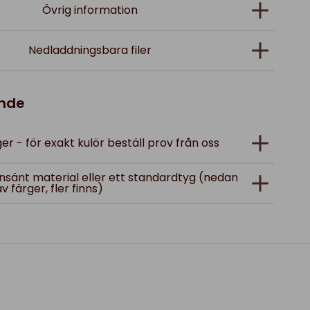
Övrig information
Nedladdningsbara filer
ande
er - för exakt kulör beställ prov från oss
; insänt material eller ett standardtyg (nedan
av färger, fler finns)