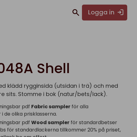
Logga in
048A Shell
ed klädd rygginsida (utsidan i trä) och med
re sits. Stomme i bok (natur/bets/lack).
ningsbar pdf
Fabric sampler
för alla
i de olika prisklasserna.
ningsbar pdf
Wood sampler
för standardbetser
obs för standardlackerna tillkommer 20% på priset,