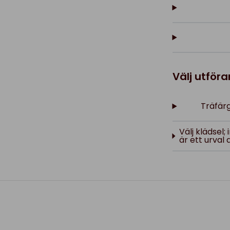
Välj utför
Träfärg
Välj klädsel
är ett urval 