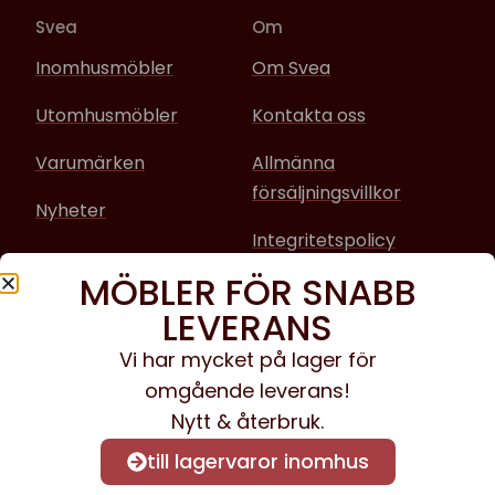
Svea
Om
Inomhusmöbler
Om Svea
Utomhusmöbler
Kontakta oss
Varumärken
Allmänna
försäljningsvillkor
Nyheter
Integritetspolicy
MÖBLER FÖR SNABB
Sociala media
LEVERANS
Facebook
Vi har mycket på lager för
omgående leverans!
Instagram
Nytt & återbruk.
till lagervaror inomhus