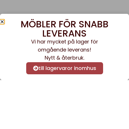
MÖBLER FÖR SNABB
LEVERANS
Vi har mycket på lager för
omgående leverans!
Nytt & återbruk.
till lagervaror inomhus
Anmäl dig till vårt nyhetsbrev
för att få nyheter och
information.