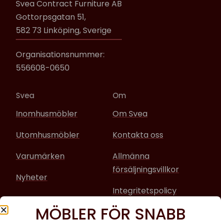
Svea Contract Furniture AB
Gottorpsgatan 51,
582 73 Linköping, Sverige
Organisationsnummer:
556608-0650
Svea
Om
Inomhusmöbler
Om Svea
Utomhusmöbler
Kontakta oss
Varumärken
Allmänna
försäljningsvillkor
Nyheter
Integritetspolicy
MÖBLER FÖR SNABB
Sociala media