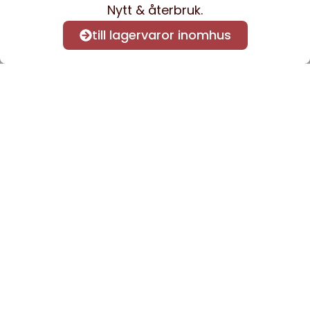
Nytt & återbruk.
till lagervaror inomhus
Anmäl dig till vårt nyhetsbrev
för att få nyheter och
information.
Kontakta oss
info@sveacontract.se
+46 (0)13-4705080