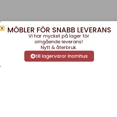
MÖBLER FÖR SNABB LEVERANS
Vi har mycket på lager för
omgående leverans!
Nytt & återbruk.
till lagervaror inomhus
Anmäl dig till vårt nyhe
nyheter och informatio