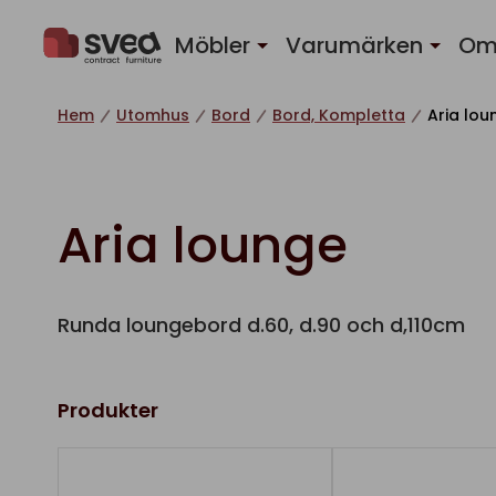
Hoppa till innehåll
Möbler
Varumärken
Om
Hem
Utomhus
Bord
Bord, Kompletta
Aria lou
Aria lounge
Runda loungebord d.60, d.90 och d,110cm
Produkter