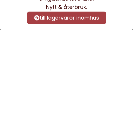
Nytt & återbruk.
till lagervaror inomhus
Anmäl dig till vårt nyhetsbrev
för att få nyheter och
information.
Kontakta oss
info@sveacontract.se
+46 (0)13-4705080