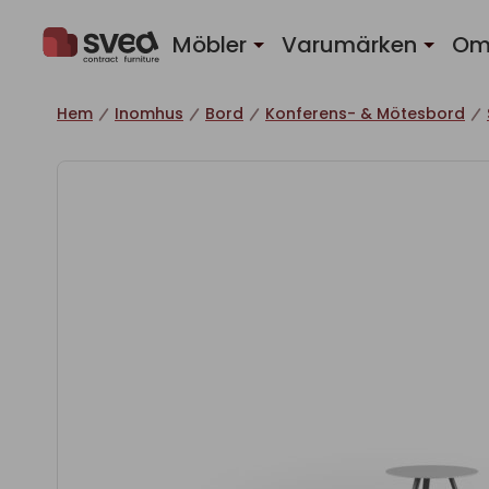
Hoppa till innehåll
Möbler
Varumärken
Om
Hem
Inomhus
Bord
Konferens- & Mötesbord