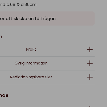
und d.68 & d.80cm
ör att skicka en förfrågan
n
Frakt
Övrig information
Nedladdningsbara filer
ande