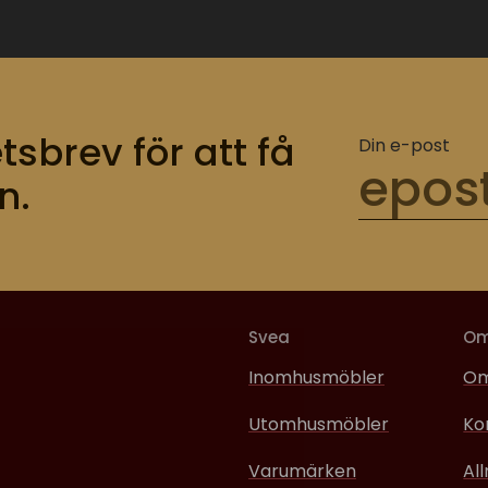
tsbrev för att få
Din e-post
n.
Svea
O
Inomhusmöbler
Om
Utomhusmöbler
Ko
Varumärken
Al