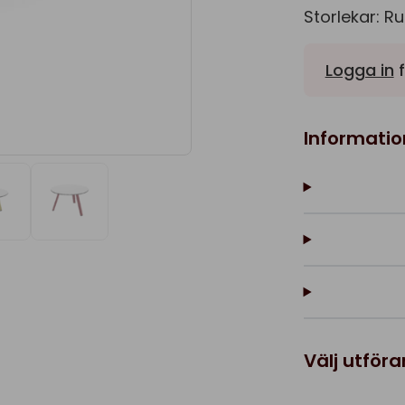
Storlekar: R
Logga in
f
Informatio
Välj utför