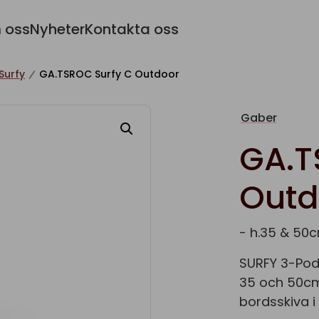
 oss
Nyheter
Kontakta oss
Surfy
GA.TSROC Surfy C Outdoor
Gaber
GA.T
Outd
- h.35 & 50c
SURFY 3-Pod 
35 och 50cm.
bordsskiva i