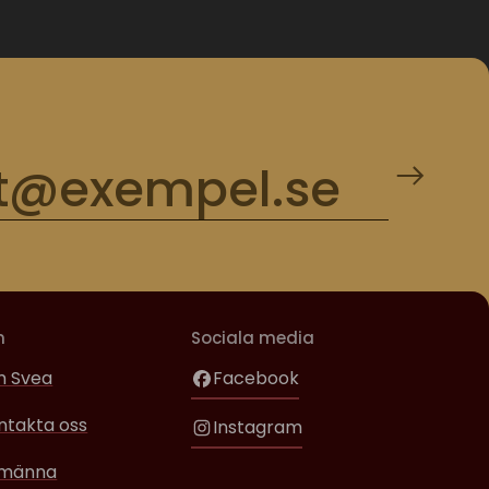
m
Sociala media
 Svea
Facebook
ntakta oss
Instagram
lmänna