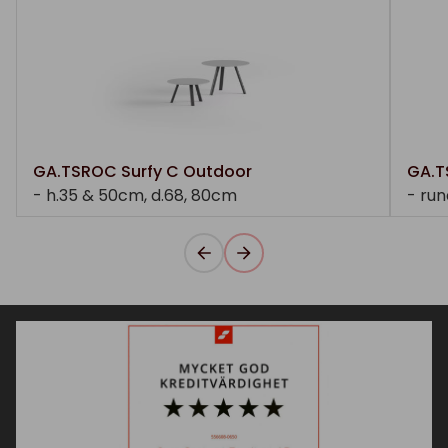
GA.TSROC Surfy C Outdoor
GA.T
- h.35 & 50cm, d.68, 80cm
- ru