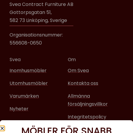
Svea Contract Furniture AB
Gottorpsgatan 51,
582 73 Linköping, Sverige
Organisationsnummer:
556608-0650
Svea
Om
Inomhusmöbler
Om Svea
Utomhusmöbler
Kontakta oss
Varumärken
Allmänna
försäljningsvillkor
Nyheter
Integritetspolicy
MÖBLER FÖR SNABB