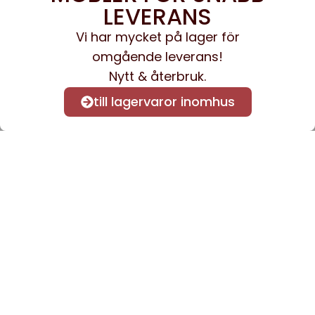
LEVERANS
Vi har mycket på lager för
omgående leverans!
Nytt & återbruk.
till lagervaror inomhus
Anmäl dig till vårt nyhetsbrev
för att få nyheter och
information.
Kontakta oss