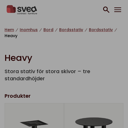
Hoppa till innehåll
Hem
Inomhus
Bord
Bordsstativ
Bordsstativ
Heavy
Heavy
Stora stativ för stora skivor – tre
standardhöjder
Produkter