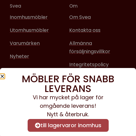
Svea
Om
Inomhusmöbler
Om Svea
Utomhusmöbler
Kontakta oss
Varumärken
Allmänna
försäljningsvillkor
Nyheter
Integritetspolicy
MÖBLER FÖR SNABB
Sociala media
LEVERANS
Facebook
Vi har mycket på lager för
omgående leverans!
Instagram
Nytt & återbruk.
till lagervaror inomhus