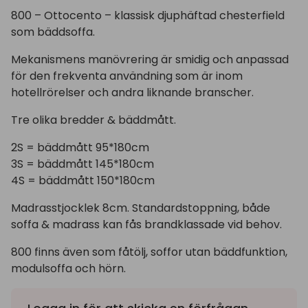
800 – Ottocento – klassisk djuphäftad chesterfield
som bäddsoffa.
Mekanismens manövrering är smidig och
anpassad
för den frekventa användning som är inom
hotellrörelser och andra liknande branscher.
Tre olika bredder & bäddmått.
2S = bäddmått 95*180cm
3S = bäddmått 145*180cm
4S = bäddmått 150*180cm
Madrasstjocklek 8cm. Standardstoppning, både
soffa & madrass kan fås brandklassade vid behov.
800 finns även som fåtölj, soffor utan bäddfunktion,
modulsoffa och hörn.