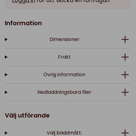
Logga in
för att skicka en förfrågan
Information
Dimensioner
Frakt
Övrig information
Nedladdningsbara filer
Välj utförande
Välj bäddmått: