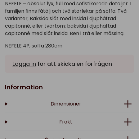
NEFELE – absolut lyx, full med sofistikerade detaljer. I
familjen finns fåtölj och två storlekar på soffa. Två
varianter; Baksida slät med insida i djuphäftad
capitonné, eller tvärtom: baksida i djuphäftad
capitonné med slät insida. Ben i trä eller mässing.
NEFELE 4P, soffa 280cm
Logga in
för att skicka en förfrågan
Information
Dimensioner
Frakt