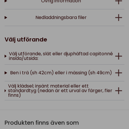
Övrig information
Nedladdningsbara filer
Välj utförande
Välj utförande, slät eller djuphäftad capitonné
insida/utsida:
Ben i trä (sh 42cm) eller i mässing (sh 49cm)
Välj klädsel; insänt material eller ett
standardtyg (nedan är ett urval av färger, fler
finns)
Produkten finns även som