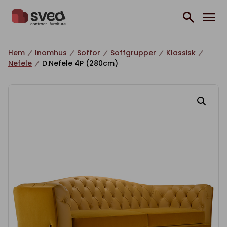
Hoppa till innehåll
Hem
Inomhus
Soffor
Soffgrupper
Klassisk
Nefele
D.Nefele 4P (280cm)