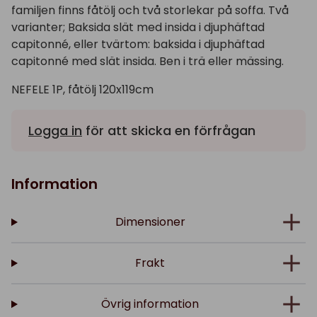
familjen finns fåtölj och två storlekar på soffa. Två
varianter; Baksida slät med insida i djuphäftad
capitonné, eller tvärtom: baksida i djuphäftad
capitonné med slät insida. Ben i trä eller mässing.
NEFELE 1P, fåtölj 120x119cm
Logga in
för att skicka en förfrågan
Information
Dimensioner
Frakt
Övrig information