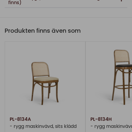
finns)
Produkten finns även som
PL-8134A
PL-8134H
- rygg maskinvävd, sits klädd
- rygg maskinvävd,