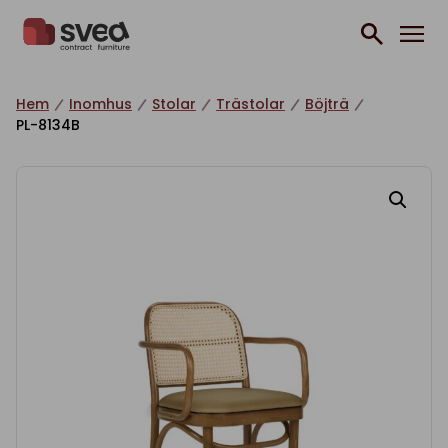
Hoppa till innehåll
Hem
Inomhus
Stolar
Trästolar
Böjträ
PL-8134B