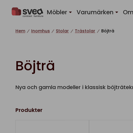
Hoppa till innehåll
Möbler
Varumärken
Om
Hem
Inomhus
Stolar
Trästolar
Böjträ
Böjträ
Nya och gamla modeller i klassisk böjträtek
Produkter