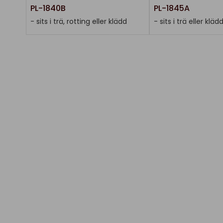
PL-1840B
PL-1845A
- sits i trä, rotting eller klädd
- sits i trä eller kläd