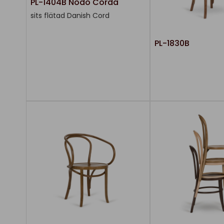
PL-1404B Nodo Corda
sits flätad Danish Cord
PL-1830B