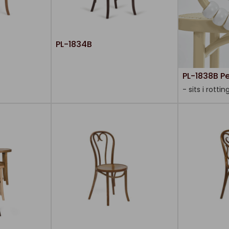
PL-1834B
PL-1838B Pe
- sits i rott