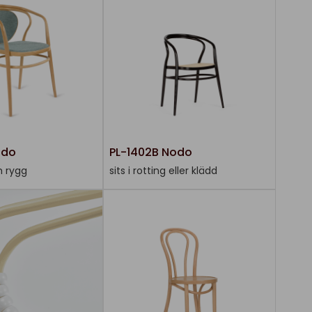
odo
PL-1402B Nodo
h rygg
sits i rotting eller klädd