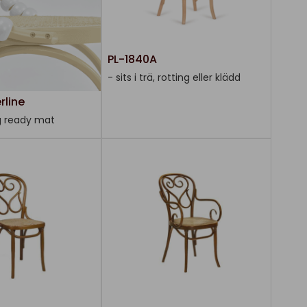
PL-1840A
- sits i trä, rotting eller klädd
rline
ing ready mat