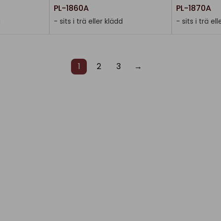
PL-1860A
PL-1870A
d
- sits i trä eller klädd
- sits i trä el
1
2
3
→