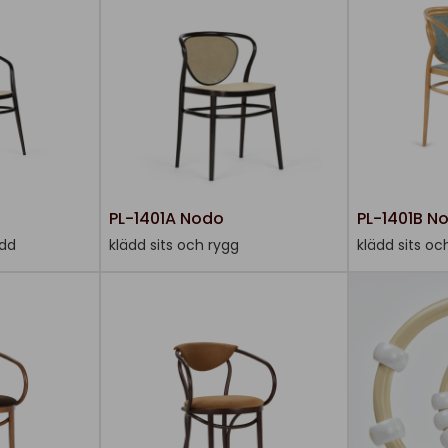
PL-1401A Nodo
PL-1401B N
ädd
klädd sits och rygg
klädd sits oc