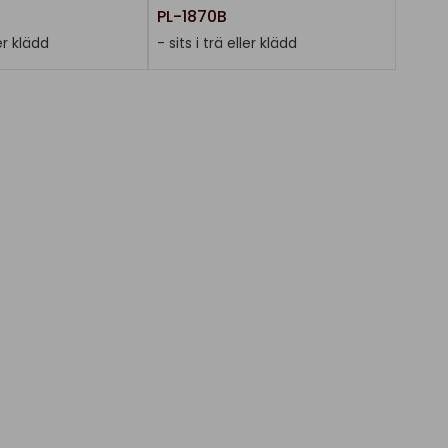
PL-1870B
ler klädd
- sits i trä eller klädd