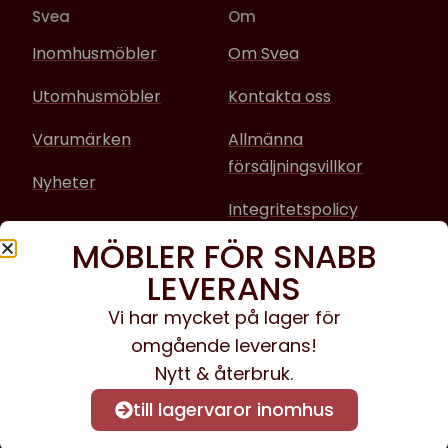
Svea
Om
Inomhusmöbler
Om Svea
Utomhusmöbler
Kontakta oss
Varumärken
Allmänna
försäljningsvillkor
Nyheter
Integritetspolicy
MÖBLER FÖR SNABB
Sociala media
LEVERANS
Facebook
Vi har mycket på lager för
omgående leverans!
Instagram
Nytt & återbruk.
till lagervaror inomhus