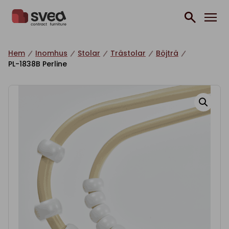
Hoppa till innehåll
Hem
Inomhus
Stolar
Trästolar
Böjträ
PL-1838B Perline