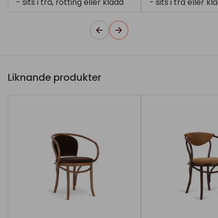
- sits i trä, rotting eller klädd
- sits i trä eller kl
Liknande produkter