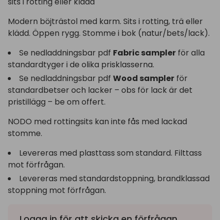
sits i rotting eller klädd
Modern böjträstol med karm. Sits i rotting, trä eller
klädd. Öppen rygg. Stomme i bok (natur/bets/lack).
Se nedladdningsbar pdf
Fabric sampler
för alla
standardtyger i de olika prisklasserna.
Se nedladdningsbar pdf
Wood sampler
för
standardbetser och lacker – obs för lack är det
pristillägg – be om offert.
NODO med rottingsits kan inte fås med lackad
stomme.
Levereras med plasttass som standard. Filttass
mot förfrågan.
Levereras med standardstoppning, brandklassad
stoppning mot förfrågan.
Logga in
för att skicka en förfrågan