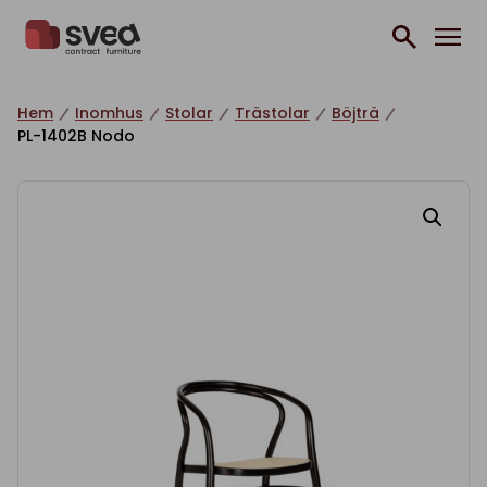
Hoppa till innehåll
Hem
Inomhus
Stolar
Trästolar
Böjträ
PL-1402B Nodo