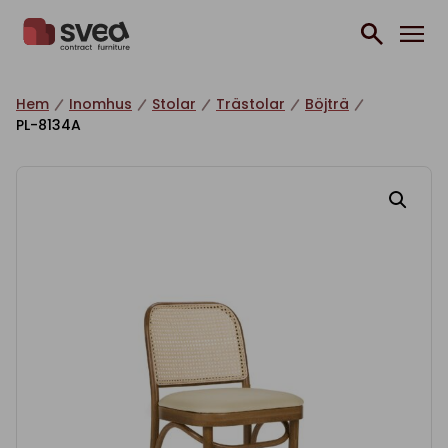
Hoppa till innehåll
Hem
Inomhus
Stolar
Trästolar
Böjträ
PL-8134A