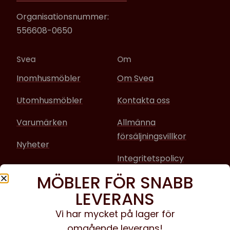
Organisationsnummer:
556608-0650
Svea
Om
Inomhusmöbler
Om Svea
Utomhusmöbler
Kontakta oss
Varumärken
Allmänna
försäljningsvillkor
Nyheter
Integritetspolicy
MÖBLER FÖR SNABB
Sociala media
LEVERANS
Facebook
Vi har mycket på lager för
omgående leverans!