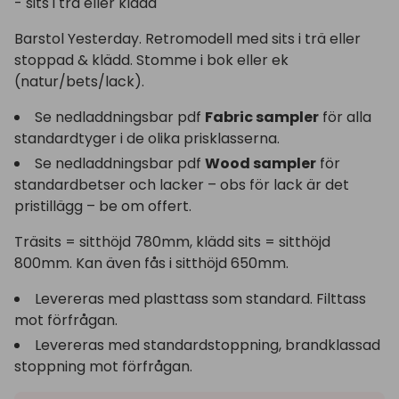
- sits i trä eller klädd
Barstol Yesterday. Retromodell med sits i trä eller
stoppad & klädd. Stomme i bok eller ek
(natur/bets/lack).
Se nedladdningsbar pdf
Fabric sampler
för alla
standardtyger i de olika prisklasserna.
Se nedladdningsbar pdf
Wood sampler
för
standardbetser och lacker – obs för lack är det
pristillägg – be om offert.
Träsits = sitthöjd 780mm, klädd sits = sitthöjd
800mm. Kan även fås i sitthöjd 650mm.
Levereras med plasttass som standard. Filttass
mot förfrågan.
Levereras med standardstoppning, brandklassad
stoppning mot förfrågan.