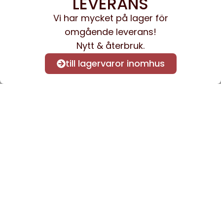
LEVERANS
Vi har mycket på lager för
omgående leverans!
Nytt & återbruk.
till lagervaror inomhus
Anmäl dig till vårt nyhetsbrev
för att få nyheter och
information.
Kontakta oss